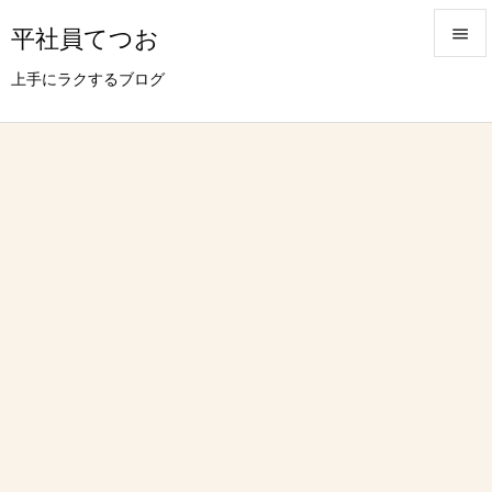
平社員てつお


上手にラクするブログ
メニュ

サイド

前へ

次へ

検索