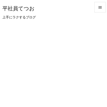
平社員てつお


上手にラクするブログ
メニュ

サイド

前へ

次へ

検索