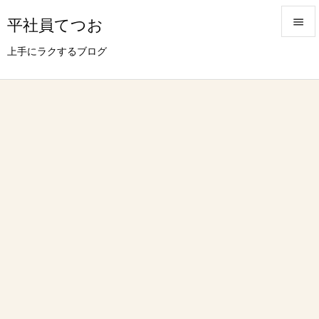
平社員てつお


上手にラクするブログ
メニュ

サイド

前へ

次へ

検索