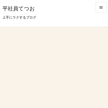
平社員てつお


上手にラクするブログ
メニュ

サイド

前へ

次へ

検索