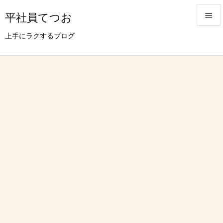
平社員てつお


上手にラクするブログ
メニュ

サイド

前へ

次へ

検索