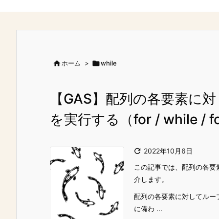

ホーム
>

while
【GAS】配列の各要素に
を実行する（for / while / f

2022年10月6日
この記事では、配列の各要
介します。
配列の各要素に対してループ処
に備わ ...