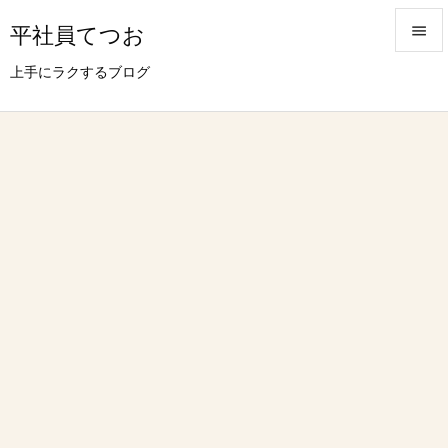
平社員てつお


上手にラクするブログ
メニュ

サイド

前へ

次へ

検索