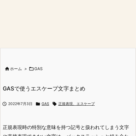

ホーム
>

GAS
GASで使うエスケープ文字まとめ

2022年7月3日

GAS

正規表現、エスケープ
正規表現時の特別な意味を持つ記号と扱われてしまう文字