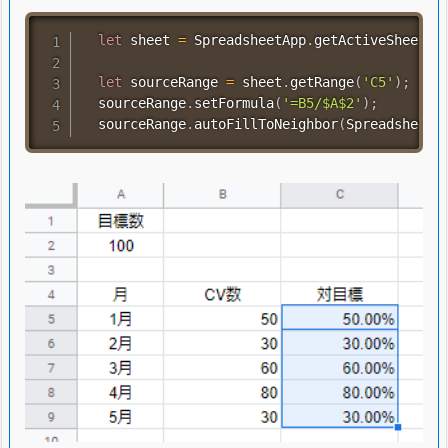
let
 sheet 
=
 SpreadsheetApp
.
getActiveSheet
(
)
let
 sourceRange 
=
 sheet
.
getRange
(
'C5'
)
;
  sourceRange
.
setFormula
(
'=B5/$A$2'
)
;
  sourceRange
.
autoFillToNeighbor
(
SpreadsheetA