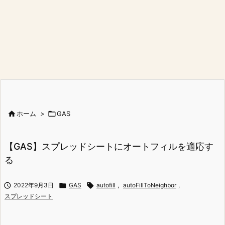

ホーム
>

GAS
【GAS】スプレッドシートにオートフィルを適応す
る

2022年9月3日

GAS

autofill
,
autoFillToNeighbor
,
スプレッドシート