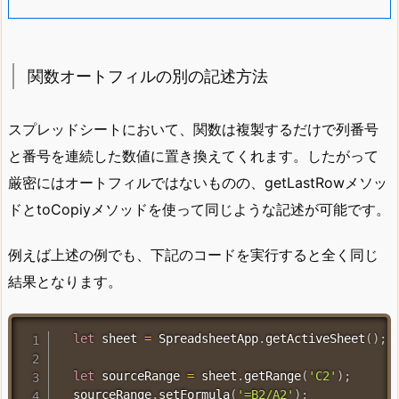
関数オートフィルの別の記述方法
スプレッドシートにおいて、関数は複製するだけで列番号
と番号を連続した数値に置き換えてくれます。したがって
厳密にはオートフィルではないものの、getLastRowメソッ
ドとtoCopiyメソッドを使って同じような記述が可能です。
例えば上述の例でも、下記のコードを実行すると全く同じ
結果となります。
let
 sheet 
=
 SpreadsheetApp
.
getActiveSheet
(
)
;
let
 sourceRange 
=
 sheet
.
getRange
(
'C2'
)
;
  sourceRange
.
setFormula
(
'=B2/A2'
)
;