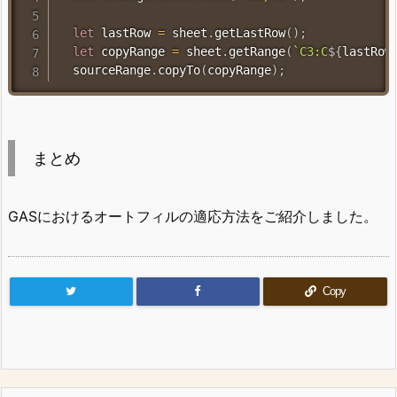
let
 lastRow 
=
 sheet
.
getLastRow
(
)
;
let
 copyRange 
=
 sheet
.
getRange
(
`
C3:C
${
lastRow
  sourceRange
.
copyTo
(
copyRange
)
;
まとめ
GASにおけるオートフィルの適応方法をご紹介しました。
Copy