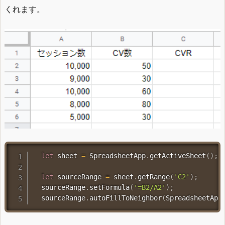
くれます。
let
 sheet 
=
 SpreadsheetApp
.
getActiveSheet
(
)
;
let
 sourceRange 
=
 sheet
.
getRange
(
'C2'
)
;
  sourceRange
.
setFormula
(
'=B2/A2'
)
;
  sourceRange
.
autoFillToNeighbor
(
SpreadsheetApp