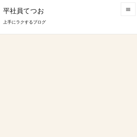
平社員てつお


上手にラクするブログ
メニュ

サイド

前へ

次へ

検索