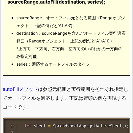
sourceRange.autoFill(destination, series);
sourceRange：オートフィル元となる範囲（Rangeオブジ
ェクト、上記の例だと’A1:A3′)
destination：sourceRangeを含んだオートフィル実行適応
範囲（Rangeオブジェクト、上記の例だと’A1:A10′)
*上方向、下方向、右方向、左方向のいずれかの一方向の
み指定可能
series：適応するオートフィルのタイプ
autoFillメソッド
は参照元範囲と実行範囲をそれぞれ指定し
てオートフィルを適応します。下記は冒頭の例を再現する
コードです。
let
 sheet 
=
 SpreadsheetApp
.
getActiveSheet
(
)
;