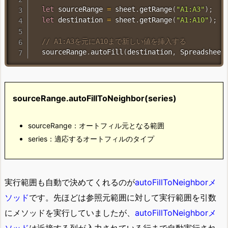
let
 sourceRange 
=
 sheet
.
getRange
(
"A1:A3"
)
;
let
 destination 
=
 sheet
.
getRange
(
"A1:A10"
)
;
// A1:A3を元にA10まで新しい値を挿入する
  sourceRange
.
autoFill
(
destination
,
 Spreadsheet
sourceRange.autoFillToNeighbor(series)
sourceRange：オートフィル元となる範囲
series：適応するオートフィルのタイプ
実行範囲も自動で決めてくれるのが
autoFillToNeighborメ
ソッド
です。先ほどは参照元範囲に対して実行範囲を引数
にメソッドを実行していましたが、
autoFillToNeighborメ
ソッド
は近接する列が入力されている行まで自動実行され