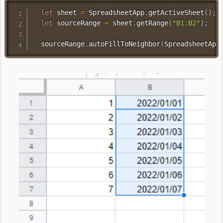
let
 sheet 
=
 SpreadsheetApp
.
getActiveSheet
(
)
;
let
 sourceRange 
=
 sheet
.
getRange
(
"B1:B2"
)
;
  sourceRange
.
autoFillToNeighbor
(
SpreadsheetApp