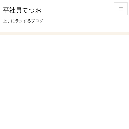
平社員てつお


上手にラクするブログ
メニュ

サイド

前へ

次へ

検索