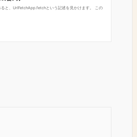
、UrlFetchApp.fetchという記述を見かけます。 この