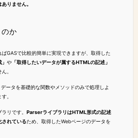
はありません。
うのか
ばGASで比較的簡単に実現できますが、
取得した
成」
や
「取得したいデータが属するHTMLの記述」
せん。
トデータを基礎的な関数やメソッドのみで処理しよ
ます。
ブラリです。
ParserライブラリはHTML形式の記述
化されている
ため、取得したWebページのデータを