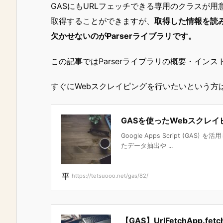
GASにもURLフェッチできる専用のクラスが用
取得することができますが、
取得した情報を読
欠かせないのがParserライブラリです。
この記事ではParserライブラリの概要・イン
すぐにWebスクレイピングを行いたいという方
GASを使ったWebスクレイ
Google Apps Script (GA
たデータ抽出や ...
https://tetsuooo.net/gas/82/
【GAS】UrlFetchApp.fe