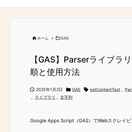

ホーム
>

GAS
【GAS】Parserライブ
順と使用方法

2025年1月2日

GAS

getContentText
,
Par
,
ライブラリ
,
文字列
Google Apps Script（GAS）でWeb