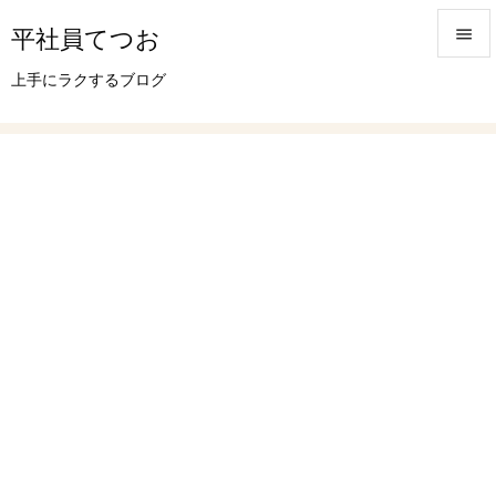
平社員てつお


上手にラクするブログ
メニュ

サイド

前へ

次へ

検索